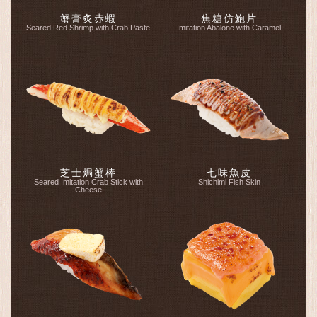
蟹膏炙赤蝦
焦糖仿鮑片
Seared Red Shrimp with Crab Paste
Imitation Abalone with Caramel
芝士焗蟹棒
七味魚皮
Seared Imitation Crab Stick with
Shichimi Fish Skin
Cheese