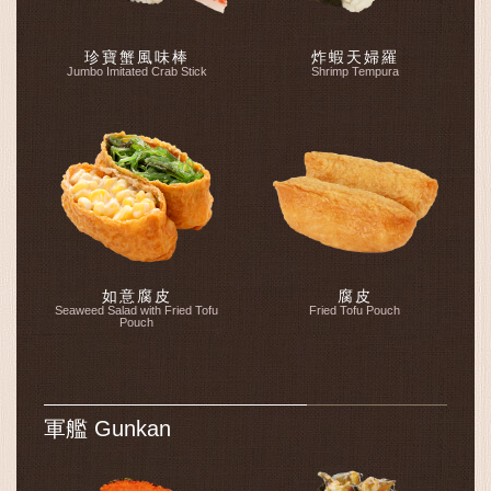
珍寶蟹風味棒
炸蝦天婦羅
Jumbo Imitated Crab Stick
Shrimp Tempura
如意腐皮
腐皮
Seaweed Salad with Fried Tofu
Fried Tofu Pouch
Pouch
軍艦 Gunkan