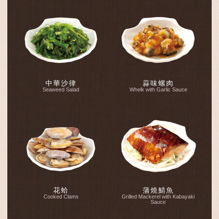
中華沙律
蒜味螺肉
Seaweed Salad
Whelk with Garlic Sauce
花蛤
蒲燒鯖魚
Cooked Clams
Grilled Mackerel with Kabayaki
Sauce