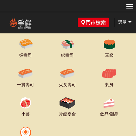
選單
握壽司
綁壽司
軍艦
一貫壽司
火炙壽司
刺身
小菜
常態宴會
飲品/甜品