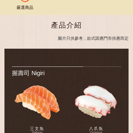
嚴選商品
產品介紹
圖片只供參考，款式因應門市供應而定
握壽司 Nigiri
三文魚
八爪魚
Salmon
Octopus