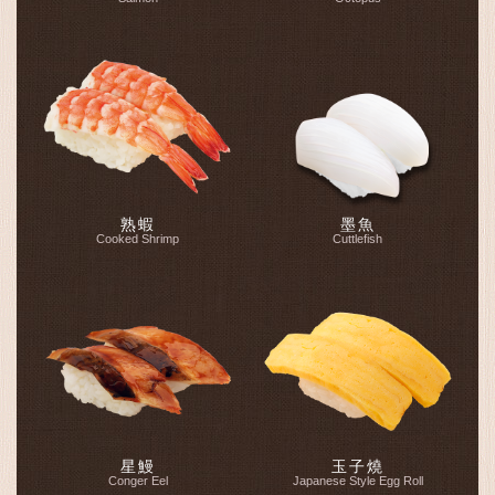
熟蝦
墨魚
Cooked Shrimp
Cuttlefish
星鰻
玉子燒
Conger Eel
Japanese Style Egg Roll