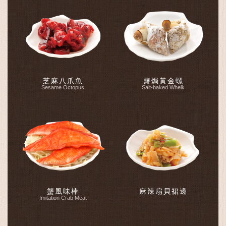
芝麻八爪魚
鹽焗黃金螺
Sesame Octopus
Salt-baked Whelk
蟹 風 味 棒
麻辣扇貝裙邊
Imitation Crab Meat