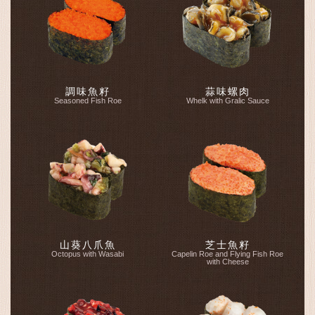
調味魚籽
蒜味螺肉
Seasoned Fish Roe
Whelk with Gralic Sauce
山葵八爪魚
芝士魚籽
Octopus with Wasabi
Capelin Roe and Flying Fish Roe
with Cheese