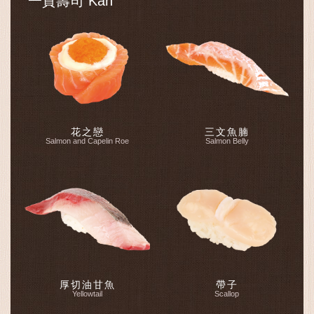
一貫壽司 Kan
花之戀
三文魚腩
Salmon and Capelin Roe
Salmon Belly
厚切油甘魚
帶子
Yellowtail
Scallop