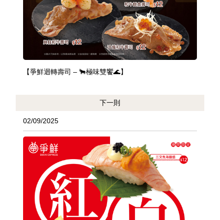
【爭鮮迴轉壽司 – 🐂極味雙饗🌊】
下一則
02/09/2025