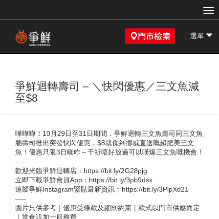
選單
爭鮮迴轉壽司 – ＼快閃優惠／三文魚減
至$8
嘩嘩嘩！10月29日至31日期間，爭鮮迴轉三文魚壽司同三文魚
腩壽司推出突發快閃優惠，$8就食到挪威直送嘅超肥美三文
魚！優惠只限3日㗎咋～千祈唔好放過可以嘆爆三文魚嘅機會！
—–
歡迎光臨爭鮮迴轉店：https://bit.ly/2G28pjg
立即下載爭鮮會員App：https://bit.ly/3pb9dsx
追蹤爭鮮Instagram緊貼最新資訊︰https://bit.ly/3PlpXd21
—–
圖片只供參考｜優惠受條款及細則約束｜款式以門市供應而定
｜堂食設加一服務費