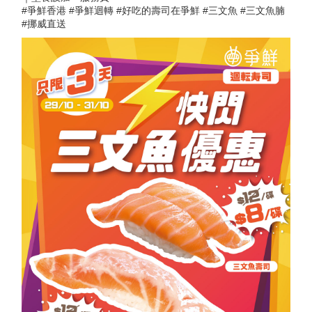
#爭鮮香港 #爭鮮迴轉 #好吃的壽司在爭鮮 #三文魚 #三文魚腩
#挪威直送