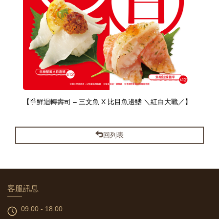
【爭鮮迴轉壽司 – 三文魚 X 比目魚邊鰭 ＼紅白大戰／】
回列表
客服訊息
09:00 - 18:00