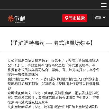
選單
【爭鮮迴轉壽司 — 港式避風塘祭⛵】
港式避風塘口味火辣惹味🌶、香氣十足，與清甜鮮味嘅海鮮絕
配✨！所以，爭鮮迴轉今期就為您呈獻「港式避風塘祭」⛵，
將獨有港式風味與壽司結合，讓鮮、香、辣完美揉合，為您帶
嚟超乎想像嘅滋味🤩
脆辣油甘魚🐟（$12）- 香口惹味既脆辣油甘魚入口鮮香味濃，
辣度相對柔和不刺激，就算唔食得辣既朋友仔都可以輕鬆挑戰
😋
避風塘炙魷魚🦑（$8）- 魷魚肉質鮮甜爽嫩，配以香辣惹味嘅
蟹油蒜蓉及麻辣汁，濃濃嘅蒜辣滋味火速喺口腔中蔓延，完美
復刻獨有港式避風塘風味⛵
火炙麻辣赤蝦🦐（$8）- 喺鮮甜嘅赤蝦上面加上麻辣醬🌶同炸