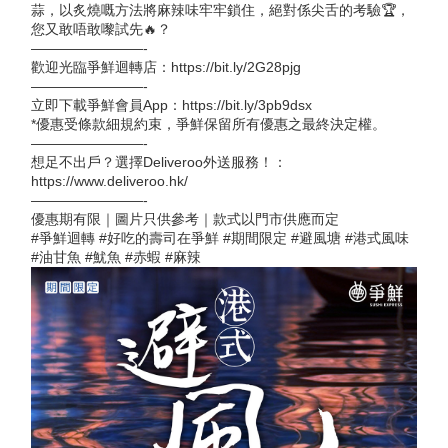
蒜，以炙燒嘅方法將麻辣味牢牢鎖住，絕對係尖舌的考驗🏆，
您又敢唔敢嚟試先🔥？
————————-
歡迎光臨爭鮮迴轉店：https://bit.ly/2G28pjg
————————-
立即下載爭鮮會員App：https://bit.ly/3pb9dsx
*優惠受條款細規約束，爭鮮保留所有優惠之最終決定權。
————————-
想足不出戶？選擇Deliveroo外送服務！：
https://www.deliveroo.hk/
————————-
優惠期有限｜圖片只供參考｜款式以門市供應而定
#爭鮮迴轉 #好吃的壽司在爭鮮 #期間限定 #避風塘 #港式風味
#油甘魚 #魷魚 #赤蝦 #麻辣