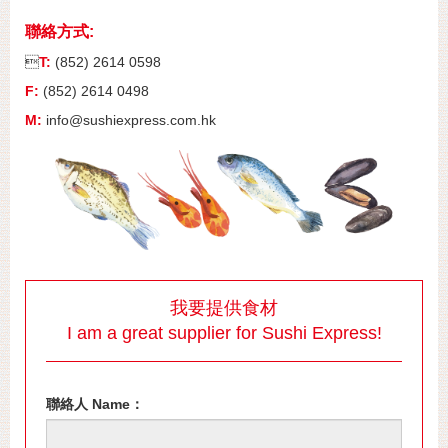
聯絡方式:

T:
(852) 2614 0598
F:
(852) 2614 0498
M:
info@sushiexpress.com.hk
我要提供食材
I am a great supplier for Sushi Express!
聯絡人 Name：