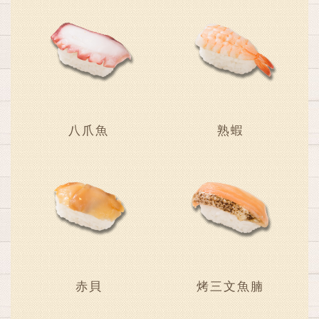
八爪魚
熟蝦
赤貝
烤三文魚腩