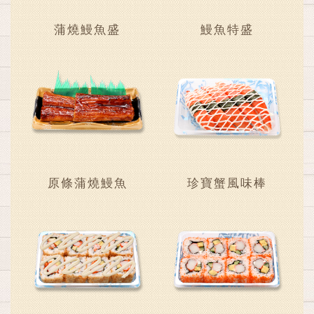
蒲燒鰻魚盛
鰻魚特盛
原條蒲燒鰻魚
珍寶蟹風味棒