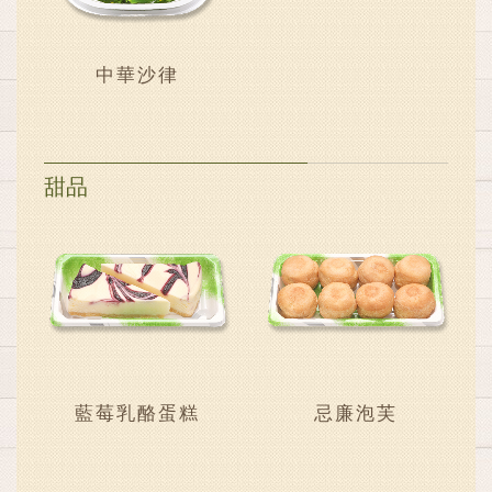
中華沙律
甜品
藍莓乳酪蛋糕
忌廉泡芙