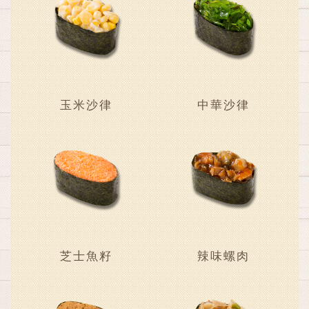
玉米沙律
中華沙律
芝士魚籽
辣味螺肉