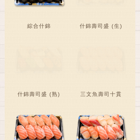
綜合什錦
什錦壽司盛 (生)
什錦壽司盛 (熟)
三文魚壽司十貫