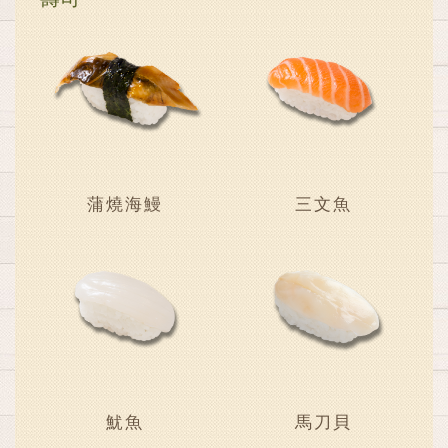
蒲燒海鰻
三文魚
魷魚
馬刀貝