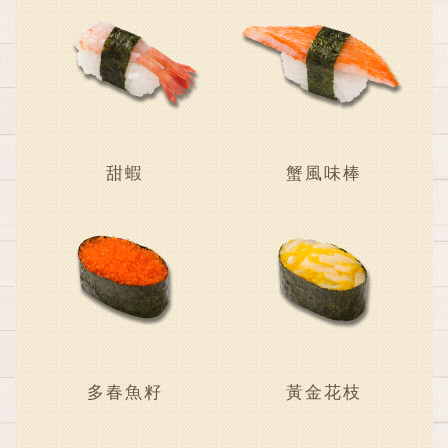
甜蝦
蟹風味棒
多春魚籽
黃金花枝