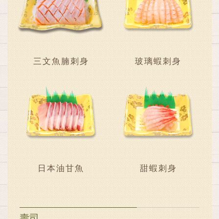
三文魚腩刺身
玻璃蝦刺身
日本油甘魚
甜蝦刺身
壽司