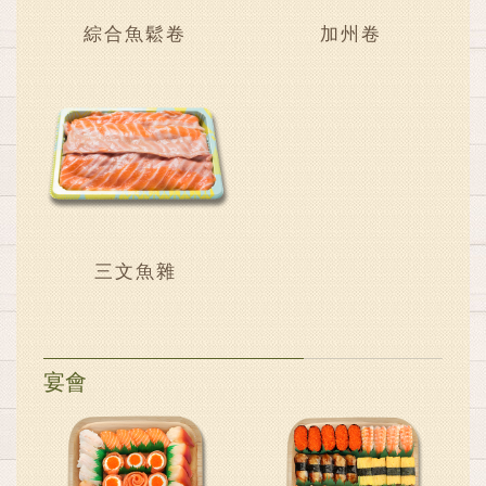
綜合魚鬆卷
加州卷
三文魚雜
宴會