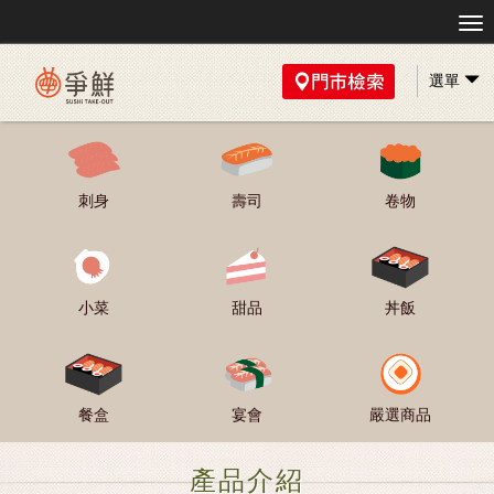
選單
刺身
壽司
卷物
小菜
甜品
丼飯
餐盒
宴會
嚴選商品
產品介紹