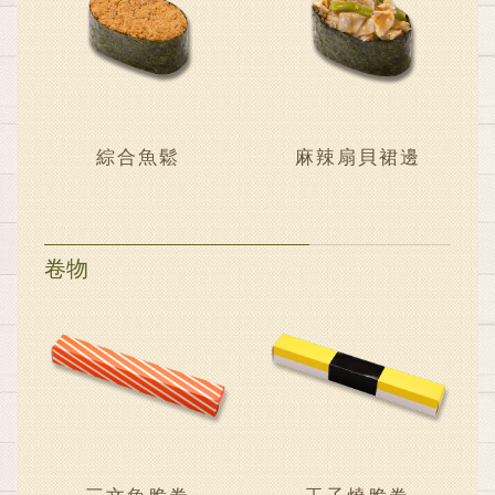
綜合魚鬆
麻辣扇貝裙邊
卷物