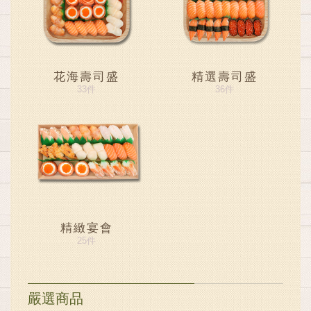
花海壽司盛
精選壽司盛
33件
36件
精緻宴會
25件
嚴選商品