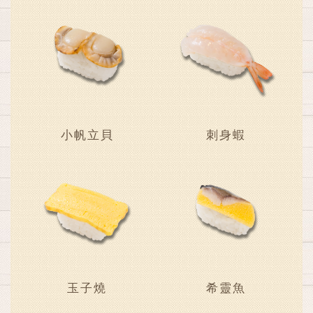
小帆立貝
刺身蝦
玉子燒
希靈魚