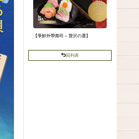
【爭鮮外帶壽司 – 贅沢の選】
回列表