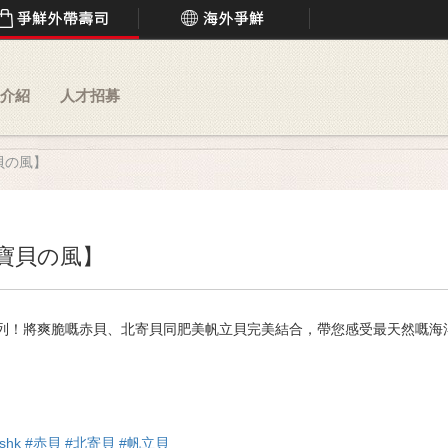
介紹
人才招募
貝の風】
珍寶貝の風】
列！將爽脆嘅赤貝、北寄貝同肥美帆立貝完美結合，帶您感受最天然嘅海
shk
#赤貝
#北寄貝
#帆立貝