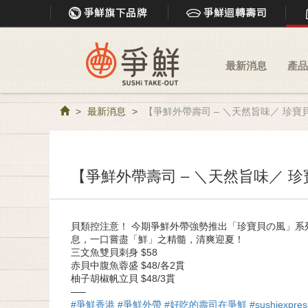
最新消息
產品
最新消息
【爭鮮外帶壽司 – ＼天然旨味／ 珍寶
【爭鮮外帶壽司 – ＼天然旨味／ 
貝類控注意！ 今期
爭鮮外帶
強勢推出「珍寶貝の風」系
息，一口嘗盡「鮮」之精髓，清爽迎夏！
三文魚雙貝刺身 $58
赤貝中腹魚蓉盛 $48/各2貫
柚子胡椒帆立貝 $48/3貫
—–
#爭鮮香港
#爭鮮外帶
#好吃的壽司在爭鮮
#sushiexpres