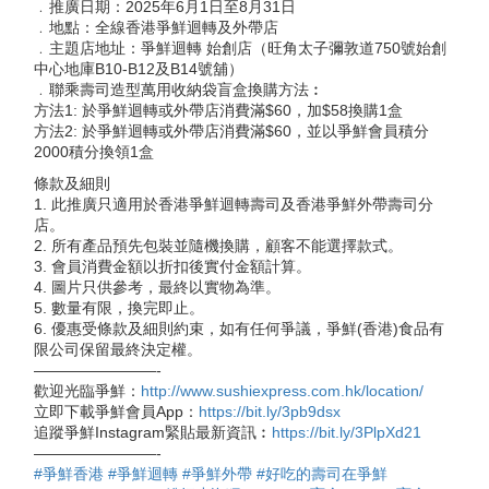
﹒
推廣日期：2025年6月1日至8月31日
﹒
地點：全線香港爭鮮迴轉及外帶店
﹒
主題店地址：爭鮮迴轉 始創店（旺角太子彌敦道750號始創
中心地庫B10-B12及B14號舖）
﹒
聯乘壽司造型萬用收納袋盲盒換購方法︰
方法1: 於爭鮮迴轉或外帶店消費滿$60，加$58換購1盒
方法2: 於爭鮮迴轉或外帶店消費滿$60，並以爭鮮會員積分
2000積分換領1盒
條款及細則
1. 此推廣只適用於香港爭鮮迴轉壽司及香港爭鮮外帶壽司分
店。
2. 所有產品預先包裝並隨機換購，顧客不能選擇款式。
3. 會員消費金額以折扣後實付金額計算。
4. 圖片只供參考，最終以實物為準。
5. 數量有限，換完即止。
6. 優惠受條款及細則約束，如有任何爭議，爭鮮(香港)食品有
限公司保留最終決定權。
————————-
歡迎光臨爭鮮：
http://www.sushiexpress.com.hk/location/
立即下載爭鮮會員App：
https://bit.ly/3pb9dsx
追蹤爭鮮Instagram緊貼最新資訊︰
https://bit.ly/3PlpXd21
————————-
#爭鮮香港
#爭鮮迴轉
#爭鮮外帶
#好吃的壽司在爭鮮