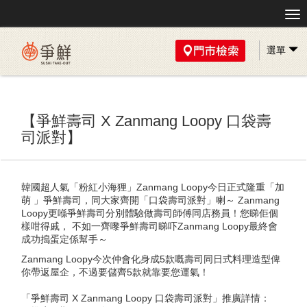
選單
【爭鮮壽司 X Zanmang Loopy 口袋壽
司派對】
韓國超人氣「粉紅小海狸」Zanmang Loopy今日正式隆重「加
萌 」
爭鮮壽司
，同大家齊開「口袋壽司派對」喇～ Zanmang
Loopy更喺爭鮮壽司分別體驗做壽司師傅同店務員！您睇佢個
樣咁得戚， 不如一齊嚟
爭鮮壽司
睇吓Zanmang Loopy最終會
成功搗蛋定係幫手～
Zanmang Loopy今次仲會化身成5款嘅壽司同日式料理造型俾
你帶返屋企，不過要儲齊5款就靠要您運氣！
「爭鮮壽司 X Zanmang Loopy 口袋壽司派對」推廣詳情：